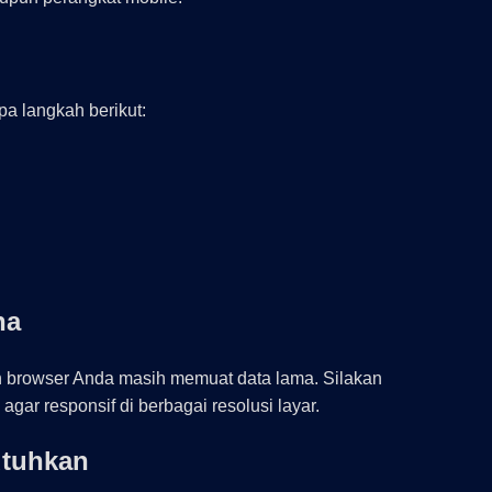
a langkah berikut:
na
nan browser Anda masih memuat data lama. Silakan
agar responsif di berbagai resolusi layar.
utuhkan