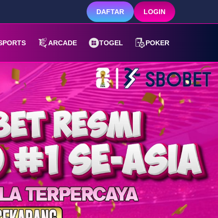
DAFTAR
LOGIN
SPORTS
ARCADE
TOGEL
POKER