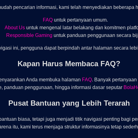
dah pencarian informasi, kami telah menyediakan beberapa h
FAQ
untuk pertanyaan umum.
About Us
untuk mengenal latar belakang dan komitmen platf
Responsible Gaming
untuk panduan penggunaan secara bij
igasi ini, pengguna dapat berpindah antar halaman secara lebi
Kapan Harus Membaca FAQ?
i menyarankan Anda membuka halaman
FAQ
. Banyak pertanyaan
e, panduan penggunaan, hingga informasi dasar seputar
BolaH
Pusat Bantuan yang Lebih Terarah
antuan biasa, tetapi juga menjadi titik navigasi penting bag
rena itu, kami terus menjaga struktur informasinya tetap seder